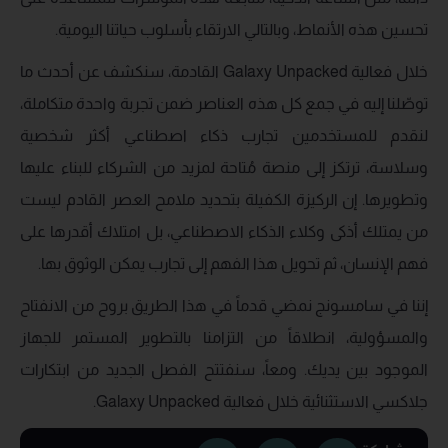
تحسين هذه الأنماط، وبالتالي الارتقاء بأسلوب حياتنا اليومية.
خلال فعالية Galaxy Unpacked القادمة، سنكشف عن أحدث ما
توصّلنا إليه في جمع كل هذه العناصر ضمن تجربة واحدة متكاملة،
لنقدم للمستخدمين تجارب ذكاء اصطناعي أكثر شخصية
وسلاسة، ترتكز إلى منصة مُتاحة لمزيد من الشركاء للبناء عليها
وتطويرها. إن الركيزة الكفيلة بتحديد ملامح العصر القادم ليست
من يمتلك أذكى وكلاء الذكاء الاصطناعي، بل امتلاك أقدرها على
فهم الإنسان، ثم تحويل هذا الفهم إلى تجارب يمكن الوثوق بها.
إننا في سامسونج نمضي قدماً في هذا الطريق بروح من الانفتاح
والمسؤولية، انطلاقاً من التزامنا بالتطوير المستمر للجهاز
الموجود بين يديك. ومعاً، سنفتتح الفصل الجديد من ابتكارات
جلاكسي الاستثنائية خلال فعالية Galaxy Unpacked.