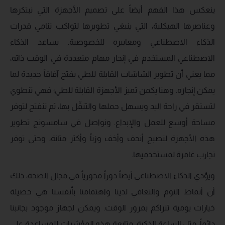
ينعكس هذا الفهم أيضاً على تصميم الأجهزة التي نبتكرها
وعناصرها الهيكلية، التي ينبغي تطويرها لتواكب تنامي قدرات
الذكاء الاصطناعي ومعاييره للخصوصية. يساعد الذكاء
الاصطناعي المستخدم في إنجاز مهام متعددة في الوقت ذاته،
مما يعني أن تطوير الشاشات القابلة للطي يفتح آفاقاً جديدة لما
يمكن إنجازه. وهنا يكمن تميز الأجهزة القابلة للطي؛ فهي تنطوي
لتستقر في راحة اليد ويسهل حملها والتنقّل بها، ثم تنفتح لتوفر
مساحة أوسع للعمل والإبداع. ونواصل في سامسونج تطوير
هذه الأجهزة لتصبح أنحف وأخف وزناً وأكثر متانة، وحتى توفر
تجارب غامرة لمستخدميها.
ويؤدي الذكاء الاصطناعي أيضاً دوراً محورياً في مجال الصحة، ذلك
أن أنماط النوم والتعافي لدينا واهتمامنا بأنفسنا هي حصيلة
خيارات يومية تتراكم بمرور الوقت. ويمكن لجهاز موجود بجانبنا
دائماً، مثل الساعة الذكية، متابعة هذه المؤشرات للمساعدة على