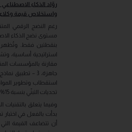
روّاد الذكاء الاصطناع
واستخلاص قيمة وكلاء 
رغم النضج الرقمي المت
بنقطتين فقط. وتُظهر 
تحديات التبنّي بنسبة 15%.