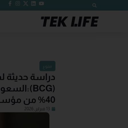
متنوع
دراسة حديثة 
(BCG):الس
40% من مؤسساتها أعلى مستويات النضج والتقدم
13 فبراير, 2026