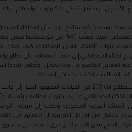
جميع الأسواق، ويتصدر قطاع التكنولوجيا والإعلام وال
موعة بوسطن كونسلتينغ جروب، أن المملكة العربية ا
لافتاً في مجال الذكاء الاصطناعي، حيث تُصنَّف 40% من
حملت عنوان “إطلاق العنان للإمكانات: كيف يُم
زخم الذكاء الاصطناعي إلى قيمة مُستدامة على نطاق 
تة المعايير العالمية في هذا المجال، وتُظهر تقدماً استث
تلف القطاعات الاقتصادية داخل المملكة.
القدرات الرقمية المتعلقة بالذكاء الاصطناعي 
المملكة العربية السعودية وصلت إلى مرحلة “التوسّع”
رع الانتقال من المراحل التجريبية إلى التطبيق على ك
 بلغ 43 نقطة، تؤكد النتائج مدى التقدم الذي جرى تحقيقه في مست