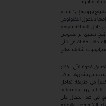
تينغ جروب
:
إن “التقدم
مها بالتحول التكنولوجي
ي داخل المملكة بموقع
 يُتيح تحقيق أثر ملموس
حلة المقبلة في تبنّي
تراتيجيات شاملة تعالج
ييق فجوة تبنّي الذكاء
ؤسسات المنطقة تُصنَّف ضمن فئة روّاد الذكاء
تحول الجذري تغييراً في طريقة تعامل
لخليجي ريادة استثنائية
ج في هذا المجال على
التكنولوجيا والإعلام