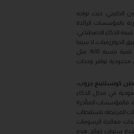
ن الخليجي، حيث تواجه
ي تبنّي الذكاء الاصطناعي احتمالية أعلى بنسبة 18% مقارنة بالمؤسسات الرائدة
قيمة الذكاء الاصطناعي،
ا تواجه هذه المؤسسات تحديات أكبر بنسبة 17% في تطبيق الخوارزميات، لا سيما
فيما يتعلق بجودة البيانات ومحدودية الوصول اليها، إضافة إلى مواجهة قيود تقنية بنسبة 10%، مثل
عن محدودية توافر وحدات
ن كونسلتينغ جروب
:
عودية في مجال الذكاء
ية. فالمؤسسات المتأخرة
ديات المرتبطة باستقطاب
وحدات معالجة الرسومات
 لعِدة سنوات تعالج هذه