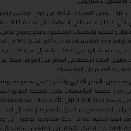
 والتطبيق الاستراتيجي.
 لا تزال بعض التحديات قائمة في دول مجلس التعاو
المؤسسات المُتأخرة ف
أفراد والتنظيم والعمليات التشغيلية، وعدم وضوح قياس 
أو غياب التزام القيادات. كم
ت تطبيق الذكاء الاصطناعي القائم على الموارد، فضلًا 
 مما يزيد العبء على المؤسسات.
شيتينين،
المدير
الإداري
والشريك
في
مجموعة
بوسط
وس الذي حققته المؤسسات داخل المملكة العربية الس
لى توسيع نطاق الأثر لا تزال تتأثر بتحديات محلية وهيكل
جوانب التنظيمية وبناء القدرات البشرية، إضافة إلى التح
ر البنية التحتية، بما في ذلك محدودية الوصول إلى 
المرحلة التالية من تحقيق القيمة على تطلعات استراتيجية