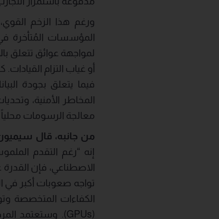
مدفوعة باستمرار التجارب
ورغم هذا الزخم القوي،
لمواجهة عوائق تتعلق بال
المخاطر الأمنية، وتحديا
معالجة الرسومات محلياً
من
جانبه،
قال
سيميون
إنه “رغم التقدم الملم
الاصطناعي، فإن القدرة ع
تواجه صعوبات أكبر في ال
الكفاءات المتخصصة وتوف
(GPUs). وستعتمد 