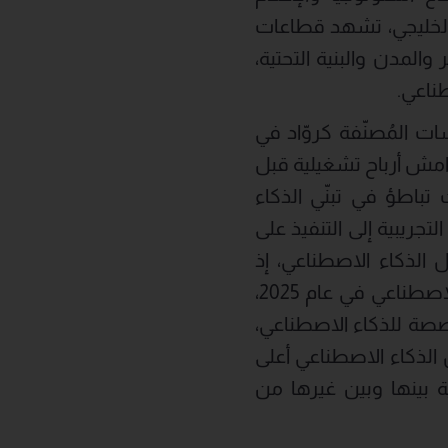
الخليجي، تشهد قطاعات
المدن والبنية التحتية،
طناعي.
ات المُصنّفة كروّاد في
ئد إجمالية للمساهمين أعلى بمقدار 1.7 مرة، وهوامش أرباح تشغيلية قبل
سات التي سجلت تباطؤ في تبنّي الذكاء
لتجريبية إلى التنفيذ على
الذكاء الاصطناعي، إذ
تخصص المؤسسات الرائدة 6.2% من ميزانيات تقنية المعلومات لصالح الذكاء الاصطناعي في عام 2025،
ُخصصة للذكاء الاصطناعي،
الذكاء الاصطناعي أعلى
ُعمّق الفجوة التنافسية بينها وبين غيرها من