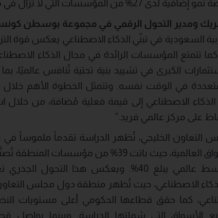
لمؤسسات التي لا تزال في مرحلة متأخرة.
ريك
ومدير
التحول
الرقمي
في
مجموعة
بوسطن كونسل
بية السعودية في تبنّي الذكاء الاصطناعي يعكس قوة التزا
ما تتمتع المؤسسات الرائدة في مجال الذكاء الاصطناع
ثمارات الكبرى في تشييد بنية تحتية تُنافس عالميًا، بما
ددة في الوقت نفسه. وتتمثل الخطوة الأهم خلال المر
لذكاء الاصطناعي إلى قيمة فعلية مُضافة، من خلال اس
فاظ على مركز عالمي فريد.”
تعاون الخليجي، تُظهر الدراسة تقدماً ملموساً في تض
الاصطناعي مقارنة بالأسواق العالمية، حيث باتت 39% من م
الاصطناعي، مقابل متوسط عالمي يبلغ 40%. ويعكس هذا ال
ذكاء الاصطناعي، حيث تُظهر منطقة دول مجلس التعاون ا
ناعي، كما حقق قطاعها الحكومي أعلى مستويات النض
الأسواق التي شملتها الدراسة. وبينما يواصل قطاع 