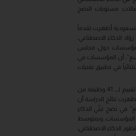
اتصالات مستويات النضج
لسعودية أظهرت تقدماً
 مؤسساتها ضمن فئة روّاد الذكاء الاصطناعي.
كن لمؤسسات دول مجلس
واسع”، أن المؤسسات في
نائياً في تطبيق تقنيات
واعتمدت الدراسة على استطلاع آراء 200 من القيادات التنفيذية العليا، إلى جانب تقييم لـــ 41 وظيفة من
على مستوى 7 قطاعات رئيسية. وأظهرت نتائج الدراسة أن
 في نضج تبنّي الذكاء
افة المؤسسات. وبمتوسط
وى تطور الذكاء الاصطناعي،