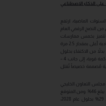
على الذكاء الاصطناعي
سنوات الماضية، ارتفع
دار 8 نقاط بين عامي 2024 و2025، ليصبح أقل من النضج الرقمي العام
 تتميز بخمس ممارسات
استراتيجية أساسية، وتشمل: 1 – اعتماد طموحات مُتعددة السنوات بمشاركة قيادية أعلى بمقدار 2.5 مرة
كل جذري بدلاً من الاكتفاء بحلول
جاهزة، 3 – تطبيق نماذج تشغيل قائمة على الذكاء الاصطناعي مدعومة بأطر حوكمة قوية، إلى جانب 4 –
رة، 5 – تشييد بنى تحتية تقنية مُصممة خصيصاً تُقلل
إلى أن 38% من مؤسسات دول مجلس التعاون الخليجي
بدأت بالفعل في اختبار تطبيقات وكلاء الذكاء الاصطناعي، مقارنة بمتوسط عالمي يبلغ 46%. ومن المتوقع
أن تتضاعف القيمة التي تحققها هذه المبادرات بنسبة من 17% حالياً لتصل إلى 29% بحلول عام 2028،