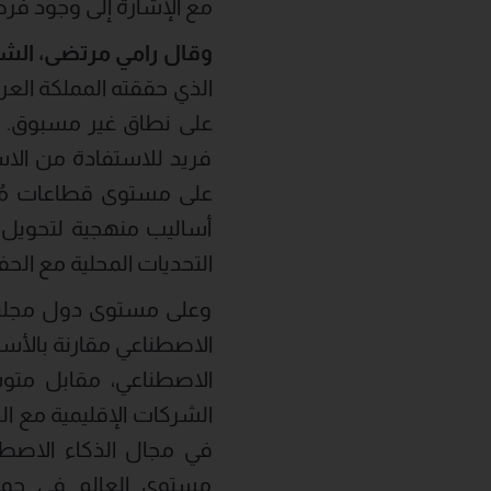
مع الإشارة إلى وجود فرصة نمو إضافية لدى 27% من ا
وقال
رامي
مرتضى،
الش
الذي حققته المملكة العر
على نطاق غير مسبوق. ك
فريد للاستفادة من الاست
على مستوى قطاعات مُتع
أساليب منهجية لتحويل ا
التحديات المحلية مع الح
وعلى مستوى دول مجلس ال
الشركات الإقليمية مع ال
في مجال الذكاء الاصط
مستوى العالم في جميع 