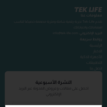
معلومات عنا
تقدم Tek-Life تجربة رقمية شاملة ومثرية مصممة خصيصًا لتناسب
اهتماماتك واحتياجاتك.
البريد الإلكتروني:
info@tek-life.com
روابط سريعة
الرئيسية
الاخبار
الأجهزة الذكية
التطبيقات
اتصل بنا
النشرة الأسبوعية
احصل على مقالات وعروض المدونة عبر البريد
الإلكتروني