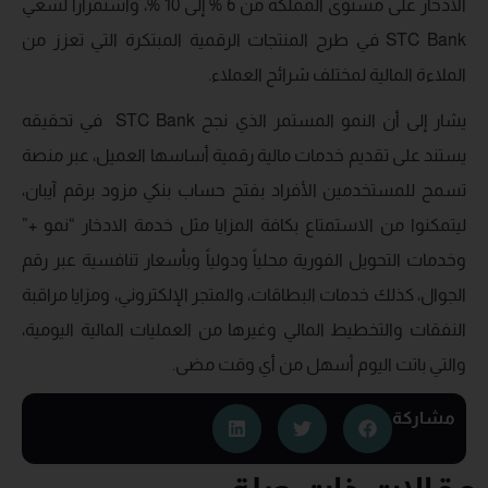
الادخار على مستوى المملكة من 6 % إلى 10 %، واستمراراً لسعي
STC Bank في طرح المنتجات الرقمية المبتكرة التي تعزز من
الملاءة المالية لمختلف شرائح العملاء.
يشار إلى أن النمو المستمر الذي نجح STC Bank في تحقيقه
يستند على تقديم خدمات مالية رقمية أساسها العميل، عبر منصة
تسمح للمستخدمين الأفراد بفتح حساب بنكي مزود برقم آيبان،
ليتمكنوا من الاستمتاع بكافة المزايا مثل خدمة الادخار “نمو +”
وخدمات التحويل الفورية محلياً ودولياً وبأسعار تنافسية عبر رقم
الجوال، كذلك خدمات البطاقات، والمتجر الإلكتروني، ومزايا مراقبة
النفقات والتخطيط المالي وغيرها من العمليات المالية اليومية،
والتي باتت اليوم أسهل من أي وقت مضى.
مشاركة