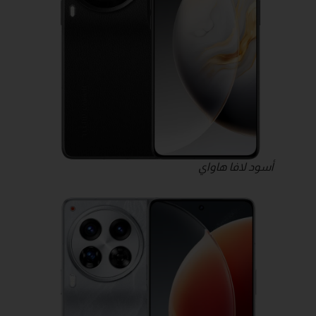
أسود لافا هاواي