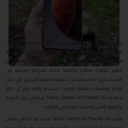
بدأت شركة Tecno مسيرتها في عالم الهواتف الذكية بالتركيز على
توفير أجهزة تجمع بين الأداء القوي والسعر المناسب، مستهدفة
الأسواق الناشئة في البداية. على مر السنوات، تمكنت Tecno من
تطوير تقنيات مبتكرة وجعلها متاحة لشريحة واسعة من
المستخدمين، مما ساهم في شهرتها ونموها السريع. من خلال
تقديم مواصفات متميزة وتجارب استخدام رائعة، برأي أن تكنو
بجهازها Tecno Camon 30 Premier 5G ستكنون رمزًا للجودة
والتفوق التقني ومنافساً قوياً لباقي الهواتف.
هاتف Tecno Camon 30 Premier 5G يجسد هذا النهج بفضل
دعمه لتقنية الجيل الخامس 5G، ومعالج قوي يوفر أداءً سلسًا