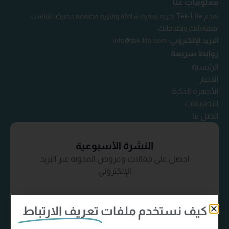
معلومات عنا
تقدم Tek-Life تجربة رقمية شاملة ومثرية مصممة خصيصًا لتناسب
اهتماماتك واحتياجاتك.
البريد الإلكتروني:
info@tek-life.com
روابط سريعة
الرئيسية
الاخبار
الأجهزة الذكية
التطبيقات
اتصل بنا
النشرة الأسبوعية
احصل على مقالات وعروض المدونة عبر البريد
الإلكتروني
كيف نستخدم ملفات
تعريف الارتباط
إشترك الآن