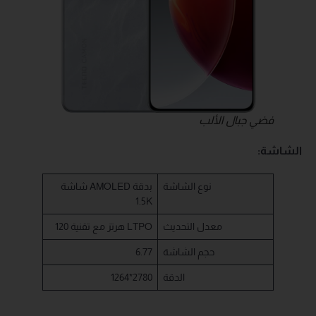
فضي جبال الألب
الشاشة:
نوع الشاشة
شاشة AMOLED بدقة
1.5K
معدل التحديث
120 هرتز مع تقنية LTPO
حجم الشاشة
6.77
الدقة
1264*2780