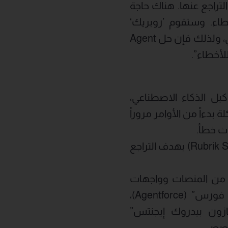
لتراجع عنها. هناك حاجة
طاء. وستقوم ’روبريك‘
و’بريديبيس‘ بتوفير أمن البيانات وسرعة النماذج، وإمكانية تعافي الذكاء الاصطناعي، ولذلك فإن حل Agent
 الذكاء الاصطناعي،
بدءاً من الأوامر مروراً
ث خطأ.
: الذي يتم باستخدام السحابة الأمنية لـ”روبريك” (Rubrik Security Cloud) بهدف التراجع
من المنصات وواجهات
البرمجة وأدوات مصممي وكلاء الذكاء الاصطناعي بما في ذلك: “إيجنت فورس” (Agentforce)،
وت ستوديو” (Microsoft Copilot Studio)، و”أمازون بيدروك إيجنتس”