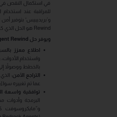
في استكمال النقص في الإ
للمراقبة عند استخدام 
Rewind هو الحل الذي كنا ننتظره في سوق يتطلع إلى المراقبة والمعالجة الفعلية للأخطاء”.
ويوفر حل
gent Rewind
اطلاع معزز بالس
واستخدام الأدوات، و
بالخطط ووصولاً إلى
التراجع الآمن
عما تم تغييره سواءً
توافقية واسعة ال
(Amazon Bedrock Agents)، كما أنه متوافق مع أي وكيل ذكاء اصطناعي مخصص.