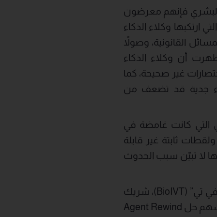
ر البشري فإنهم معرضون
ي ارتكبها وكلاء الذكاء
سائل القانونية، وصولاً
رت أن وكلاء الذكاء
تصارات غير صحيحة، كما
ء جدية قد تضعف من
اصطناعي التي كانت غامضة في
ولقطات ثابتة غير قابلة
نها لا تبيّن سبب الحدوث
من جانبه قال تشاد باليت، الرئيس التنفيذي لشؤون أمن المعلومات لدى “بيو آي في تي” (BioIVT)، شريك
الأبحاث العالمي ومزود حلول العينات البيولوجية لتطوير الأدوية والتشخيص: “سيسهم حل Agent Rewind