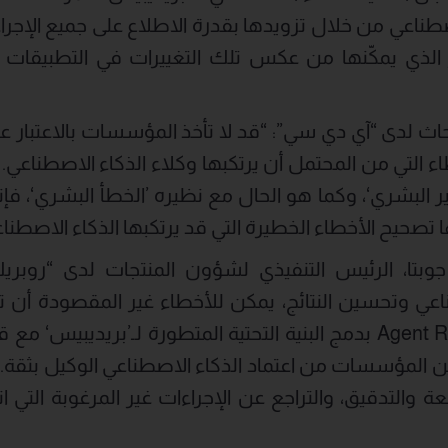
اصطناعي من خلال تزويدها بقدرة الاطلاع على جميع الإجراء
ر الذي يمكّنها من عكس تلك التغييرات في التطبيقات 
حاث لدى “آي دي سي”: “قد لا تأخذ المؤسسات بالاعتبار عن
اء التي من المحتمل أن يرتكبها وكلاء الذكاء الاصطناعي.
ر البشري‘، وكما هو الحال مع نظيره ’الخطأ البشري‘، 
 تصحيح الأخطاء الخطيرة التي قد يرتكبها الذكاء الاصطناع
وبتا، الرئيس التنفيذي لشؤون المنتجات لدى “روبريك”
ناعي وتحسين النتائج، يمكن للأخطاء غير المقصودة أن ت
ولذلك، يقوم حل Agent Rewind بدمج البنية التحتية المتطورة لـ’بريدي
ن المؤسسات من اعتماد الذكاء الاصطناعي الوكيل بثق
عة والتدقيق، والتراجع عن الإجراءات غير المرغوبة التي ا