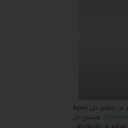
أعلنت شركة “روبريك” (المدرجة في بورصة نيويورك تحت الرمز: RBRK) اليوم عن إطلاق حل Agent
. وسيتيح حل
ات التراجع عن الأخطاء التي