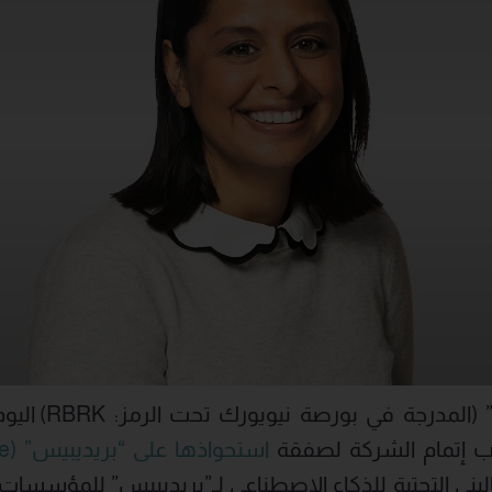
استحواذها على “بريديبيس” (Predibase)
Ag المعزز بالبنى التحتية للذكاء الاصطناعي لـ”بريديبيس” للمؤسس