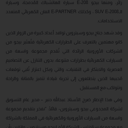
زائر، ومنها بيجو E-208 سيارة الهاتشباك المُدمجة، وسيارة
الـSUV E-2008 ، وكذلك E-PARTNER الفان الكهربائي المتعدد
الاستخدامات.
وقد شهد جناح بيجو وسيتروين توافد أعداد كبيرة من الزوار الذين
كانو مهتمين بالتعرف على الطرازات الكهربائية فتُعتَبر بيجو من
الشركات الأوروبية الرائدة التي تُقدم مجموعة واسعة من
السيارات الكهربائية بطرازات متنوعة، بدون التنازل عن التصاميم
العصرية والابتكار في التقنيات، والتي وبكل اعتزاز تُلبي توقعات
مُحبيها الذين يتطلعون إلى تجربة قيادة تتميز بالمتانة والراحة
وتتواكب مع المستقبل.
وفي هذا الإطار صَرح الأستاذ عبدالله دنبر – مدير عام التسويق
لشركة المجدوعي بيجو وسيتروين- قائلًا: “نفخر بتقديم مجموعة
واسعة من السيارات الأوروبية والكهربائية في المملكة بالشراكة
مع مجموعة ستلانتس الشركة الأم لبيجو وسيتروين، واثقين بأن